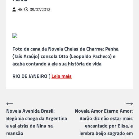
HB
09/07/2012
Foto de cena da Novela Cheias de Charme: Penha
(Taís Araújo) consola Otto (Leopoldo Pacheco) e
acaba contando a ele sua história de vida
RIO DE JANEIRO [
Leia mais
Navegação
⟵
⟶
Novela Avenida Brasil:
Novela Amor Eterno Amor:
de
Begônia chega da Argentina
Barão diz não estar mais
Post
e vai atrás de Nina na
encantado por Elisa, e
mansão
lembra beijo sagrado em