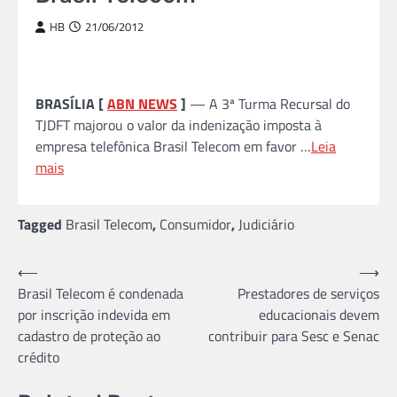
HB
21/06/2012
BRASÍLIA [
ABN NEWS
]
— A 3ª Turma Recursal do
TJDFT majorou o valor da indenização imposta à
empresa telefônica Brasil Telecom em favor …
Leia
mais
Tagged
Brasil Telecom
,
Consumidor
,
Judiciário
Navegação
⟵
⟶
Brasil Telecom é condenada
Prestadores de serviços
de
por inscrição indevida em
educacionais devem
Post
cadastro de proteção ao
contribuir para Sesc e Senac
crédito