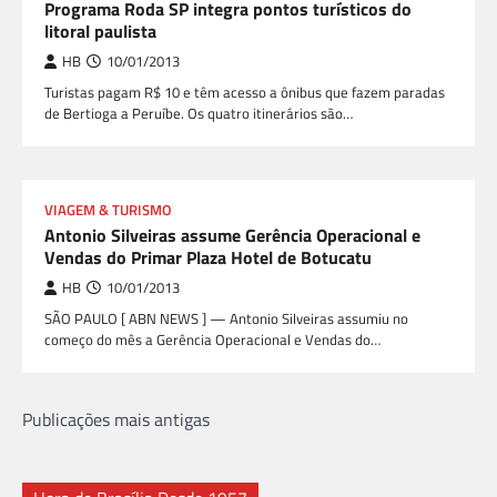
Programa Roda SP integra pontos turísticos do
litoral paulista
HB
10/01/2013
Turistas pagam R$ 10 e têm acesso a ônibus que fazem paradas
de Bertioga a Peruíbe. Os quatro itinerários são…
VIAGEM & TURISMO
Antonio Silveiras assume Gerência Operacional e
Vendas do Primar Plaza Hotel de Botucatu
HB
10/01/2013
SÃO PAULO [ ABN NEWS ] — Antonio Silveiras assumiu no
começo do mês a Gerência Operacional e Vendas do…
Navegação
Publicações mais antigas
por
posts