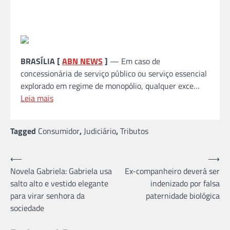
BRASÍLIA [
ABN NEWS
]
— Em caso de
concessionária de serviço público ou serviço essencial
explorado em regime de monopólio, qualquer exce…
Leia mais
Tagged
Consumidor
,
Judiciário
,
Tributos
Navegação
⟵
⟶
Novela Gabriela: Gabriela usa
Ex-companheiro deverá ser
de
salto alto e vestido elegante
indenizado por falsa
Post
para virar senhora da
paternidade biológica
sociedade