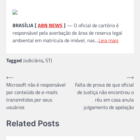
BRASÍLIA [
ABN NEWS
]
— O oficial de cartório é
responsável pela averbação de área de reserva legal
ambiental em matrícula de imóvel, nas…
Leia mais
Tagged
Judiciário
,
STJ
Navegação
⟵
⟶
Microsoft não é responsável
Falta de prova de que oficial
de
por conteúdo de e-mails
de Justiça não encontrou o
Post
transmitidos por seus
réu em casa anula
usuários
julgamento de apelação
Related Posts